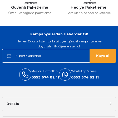
Güvenli Paketleme
Hediye Paketleme
Özenli ve sağlam paketleme
Sevdiklerinize özel paketleme
Gönder
Kampanyalardan Haberdar Ol!
Hemen E-posta listemize kayıt ol, en güncel kampanyalar ve
duyuruları ilk öğrenen sen ol.
Kaydol
Müşteri Hizmetleri
WhatsApp Sipariş
0553 674 82 11
0553 674 82 11
ÜYELİK