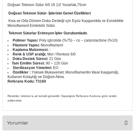
Doğsan Tekmon Sütur 4/0 16 1/2 Yuvarlak,75cm
itleri
Setler
Periodontoloji
Doğsan Tekmon Sütür- İplerinin Genel Özellikleri
Kısa ve Orta Dönem Doku Desteği için Eşsiz Kayganlıkta ve Esneklikte
arçalar
kilinik
Restoratif El Aletleri
Monoflament Emilebilir Sütür.
Tekmon
Süturlar Erimeyen İpler Gurubundadır.
azları
alzemeleri
Polimer Yapısı:
Poly (glcolide (%75) – co – carprolactone (%10)
Filament Yapısı:
Monofilament
Kaplama Malzemesi:
-
stemleri
nti
Renk & USP aralığı:
Mor /
Renksiz 6/0
Doku Destek Süresi:
21 Gün
Tam Emilim Süresi:
90 – 120 Gün
tif
Sterilizasyon Yönetimi:
EO
Özellikler :
Yüksek Mukavemet, Monofilamentin İdeal Kayganlığı,
Kullanım Kolaylığı ve Düğüm Atma.
rünler
alzemeler
Referans Kodu:
T3160
ri
Resimler, tekmon’a ait temsili görseldir. Siparişiniz Referans Koduna göre teslim
edilecektir.
ti
Yorumlar