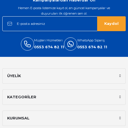
Kampanyalardan Haberdar Ol!
Hemen E-posta listemize kayıt ol, en güncel kampanyalar ve
duyuruları ilk öğrenen sen ol.
Kaydol
Müşteri Hizmetleri
WhatsApp Sipariş
0553 674 82 11
0553 674 82 11
ÜYELİK
KATEGORİLER
KURUMSAL