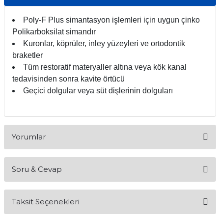
itleri
Setler
Periodontoloji
Poly-F Plus simantasyon işlemleri için uygun çinko
Polikarboksilat simandır
arçalar
kilinik
Restoratif El Aletleri
Kuronlar, köprüler, inley yüzeyleri ve ortodontik
braketler
azları
alzemeleri
Tüm restoratif materyaller altına veya kök kanal
tedavisinden sonra kavite örtücü
stemleri
nti
Geçici dolgular veya süt dişlerinin dolguları
tif
rünler
alzemeler
Yorumlar
ri
Soru & Cevap
Bu ürüne ilk yorumu siz yapın!
ti
Taksit Seçenekleri
Yorum Yaz
Ürün hakkında henüz soru sorulmamış.