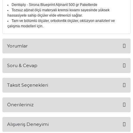
Dentsply - Sirona Blueprint Aljinant 500 gr Paketlerde
itleri
Setler
Periodontoloji
Tozsuz aljinat ölçü materyali kremsi kıvamı sayesinde yüksek
hassasiyete sahip ölçüler elde etmenizi sağlar.
Tam ve bölümlü ölçüler, ortodontik ölçüler, oklüzyon analizleri ve
arçalar
kilinik
Restoratif El Aletleri
çalışma modelleri için.
azları
alzemeleri
Yorumlar
stemleri
nti
Soru & Cevap
tif
Bu ürüne ilk yorumu siz yapın!
rünler
alzemeler
Taksit Seçenekleri
Yorum Yaz
Ürün hakkında henüz soru sorulmamış.
ri
Önerileriniz
Soru Sor
ti
Bu ürünün fiyat bilgisi, resim, ürün açıklamalarında ve diğer
Alışveriş Deneyimi
konularda yetersiz gördüğünüz noktaları öneri formunu
kullanarak tarafımıza iletebilirsiniz.