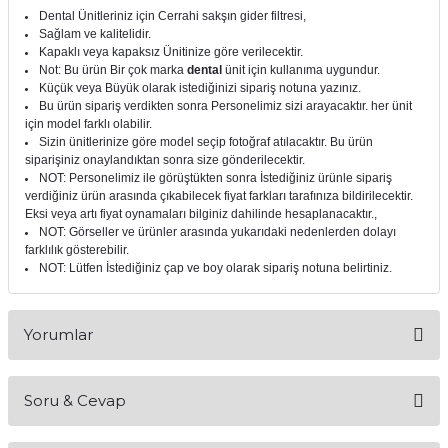
Dental Ünitleriniz için Cerrahi sakşın gider filtresi,
itleri
Setler
Periodontoloji
Sağlam ve kalitelidir.
Kapaklı veya kapaksız Ünitinize göre verilecektir.
Not: Bu ürün Bir çok marka
dental
ünit için kullanıma uygundur.
arçalar
kilinik
Restoratif El Aletleri
Küçük veya Büyük olarak istediğinizi sipariş notuna yazınız.
Bu ürün sipariş verdikten sonra Personelimiz sizi arayacaktır. her ünit
azları
alzemeleri
için model farklı olabilir.
Sizin ünitlerinize göre model seçip fotoğraf atılacaktır. Bu ürün
siparişiniz onaylandıktan sonra size gönderilecektir.
stemleri
nti
NOT: Personelimiz ile görüştükten sonra İstediğiniz ürünle sipariş
verdiğiniz ürün arasında çıkabilecek fiyat farkları tarafınıza bildirilecektir.
Eksi veya artı fiyat oynamaları bilginiz dahilinde hesaplanacaktır.,
tif
NOT: Görseller ve ürünler arasında yukarıdaki nedenlerden dolayı
farklılık gösterebilir.
rünler
alzemeler
NOT: Lütfen İstediğiniz çap ve boy olarak sipariş notuna belirtiniz.
ri
Yorumlar
ti
Soru & Cevap
Bu ürüne ilk yorumu siz yapın!