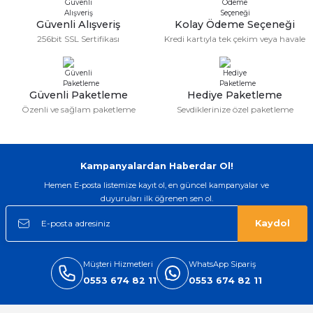
Bu ürüne benzer farklı alternatifler olmalı.
Güvenli Alışveriş
Kolay Ödeme Seçeneği
256bit SSL Sertifikası
Kredi kartıyla tek çekim veya havale
Güvenli Paketleme
Hediye Paketleme
Gönder
Özenli ve sağlam paketleme
Sevdiklerinize özel paketleme
Kampanyalardan Haberdar Ol!
Hemen E-posta listemize kayıt ol, en güncel kampanyalar ve
duyuruları ilk öğrenen sen ol.
Kaydol
Müşteri Hizmetleri
WhatsApp Sipariş
0553 674 82 11
0553 674 82 11