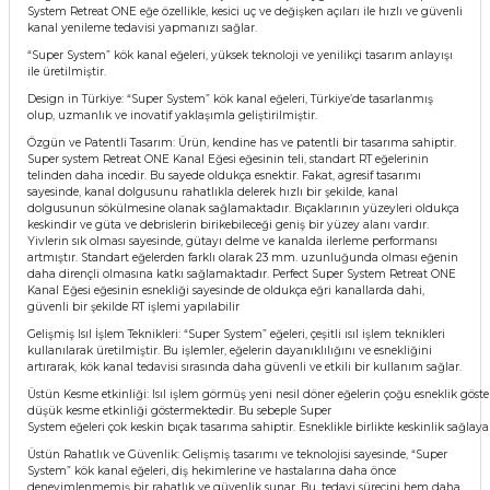
System Retreat ONE eğe özellikle, kesici uç ve değişken açıları ile hızlı ve güvenli
itleri
Setler
Periodontoloji
kanal yenileme tedavisi yapmanızı sağlar.
“Super System” kök kanal eğeleri, yüksek teknoloji ve yenilikçi tasarım anlayışı
ile üretilmiştir.
arçalar
kilinik
Restoratif El Aletleri
Design in Türkiye: “Super System” kök kanal eğeleri, Türkiye’de tasarlanmış
olup, uzmanlık ve inovatif yaklaşımla geliştirilmiştir.
azları
alzemeleri
Özgün ve Patentli Tasarım: Ürün, kendine has ve patentli bir tasarıma sahiptir.
Super system Retreat ONE Kanal Eğesi eğesinin teli, standart RT eğelerinin
telinden daha incedir. Bu sayede oldukça esnektir. Fakat, agresif tasarımı
stemleri
nti
sayesinde, kanal dolgusunu rahatlıkla delerek hızlı bir şekilde, kanal
dolgusunun sökülmesine olanak sağlamaktadır. Bıçaklarının yüzeyleri oldukça
keskindir ve güta ve debrislerin birikebileceği geniş bir yüzey alanı vardır.
tif
Yivlerin sık olması sayesinde, gütayı delme ve kanalda ilerleme performansı
artmıştır. Standart eğelerden farklı olarak 23 mm. uzunluğunda olması eğenin
daha dirençli olmasına katkı sağlamaktadır. Perfect Super System Retreat ONE
Kanal Eğesi eğesinin esnekliği sayesinde de oldukça eğri kanallarda dahi,
rünler
alzemeler
güvenli bir şekilde RT işlemi yapılabilir
Gelişmiş Isıl İşlem Teknikleri: “Super System” eğeleri, çeşitli ısıl işlem teknikleri
ri
kullanılarak üretilmiştir. Bu işlemler, eğelerin dayanıklılığını ve esnekliğini
artırarak, kök kanal tedavisi sırasında daha güvenli ve etkili bir kullanım sağlar.
Üstün Kesme etkinliği: Isıl işlem görmüş yeni nesil döner eğelerin çoğu esneklik göste
ti
düşük kesme etkinliği göstermektedir. Bu sebeple Super
System eğeleri çok keskin bıçak tasarıma sahiptir. Esneklikle birlikte keskinlik sağlaya
Üstün Rahatlık ve Güvenlik: Gelişmiş tasarımı ve teknolojisi sayesinde, “Super
System” kök kanal eğeleri, diş hekimlerine ve hastalarına daha önce
deneyimlenmemiş bir rahatlık ve güvenlik sunar. Bu, tedavi sürecini hem daha