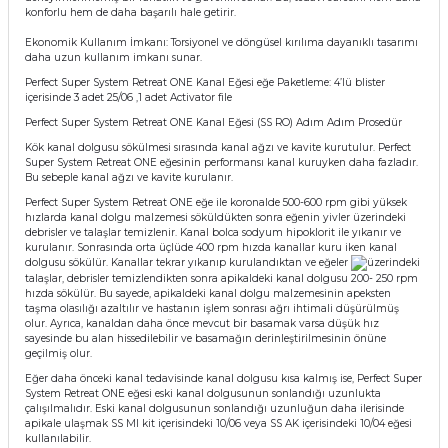
konforlu hem de daha başarılı hale getirir.
if
Ekonomik Kullanım İmkanı: Torsiyonel ve döngüsel kırılıma dayanıklı tasarımı
daha uzun kullanım imkanı sunar.
itleri
Perfect Super System Retreat ONE Kanal Eğesi eğe Paketleme: 4’lü blister
içerisinde 3 adet 25/06 ,1 adet Activator file
zemeleri
Perfect Super System Retreat ONE Kanal Eğesi (SS RO) Adım Adım Prosedür
Kök kanal dolgusu sökülmesi sırasında kanal ağzı ve kavite kurutulur. Perfect
itleri
Super System Retreat ONE eğesinin performansı kanal kuruyken daha fazladır.
Bu sebeple kanal ağzı ve kavite kurulanır.
Perfect Super System Retreat ONE eğe ile koronalde 500-600 rpm gibi yüksek
hazları
hızlarda kanal dolgu malzemesi söküldükten sonra eğenin yivler üzerindeki
debrisler ve talaşlar temizlenir. Kanal bolca sodyum hipoklorit ile yıkanır ve
kurulanır. Sonrasında orta üçlüde 400 rpm hızda kanallar kuru iken kanal
dolgusu sökülür. Kanallar tekrar yıkanıp kurulandıktan ve eğeler
üzerindeki
talaşlar, debrisler temizlendikten sonra apikaldeki kanal dolgusu 200- 250 rpm
hızda sökülür. Bu sayede, apikaldeki kanal dolgu malzemesinin apeksten
taşma olasılığı azaltılır ve hastanın işlem sonrası ağrı ihtimali düşürülmüş
olur. Ayrıca, kanaldan daha önce mevcut bir basamak varsa düşük hız
sayesinde bu alan hissedilebilir ve basamağın derinleştirilmesinin önüne
geçilmiş olur.
Eğer daha önceki kanal tedavisinde kanal dolgusu kısa kalmış ise, Perfect Super
System Retreat ONE eğesi eski kanal dolgusunun sonlandığı uzunlukta
çalışılmalıdır. Eski kanal dolgusunun sonlandığı uzunluğun daha ilerisinde
apikale ulaşmak SS MI kit içerisindeki 10/06 veya SS AK içerisindeki 10/04 eğesi
kullanılabilir.