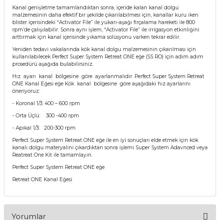
Kanal genişletme tamamlandıktan sonra, içeride kalan kanal dolgu
malzemesinin daha efektif bir şekilde çıkarılabilmesi için, kanallar kuru iken
blister içerisindeki “Activator File” ile yukarı-aşağı fırçalama hareketi ile 800
rpm’de çalışılabilir. Sonra aynı işlem, “Activator File” ile irrigasyon etkinliğini
arttırmak için kanal içerisinde yıkama solüsyonu varken tekrar edilir.
Yeniden tedavi vakalarında kök kanal dolgu malzemesinin çıkarılması için
kullanılabilecek Perfect Super System Retreat ONE eğe (SS RO) için adım adım
prosedürü aşağıda bulabilirsiniz.
Hız ayarı kanal bölgesine göre ayarlanmalıdır. Perfect Super System Retreat
ONE Kanal Eğesi eğe Kök kanal bölgesine göre aşağıdaki hız ayarlarını
öneriyoruz:
- Koronal 1/3: 400 – 600 rpm
- Orta Üçlü: 300 -400 rpm
- Apikal 1/3: 200-300 rpm
Perfect Super System Retreat ONE eğe ile en iyi sonuçları elde etmek için kök
kanalı dolgu materyalini çıkardıktan sonra işlemi Super System Adavnced veya
Reatreat One Kit ile tamamlayın.
Perfect Super System Retreat ONE eğe
Retreat ONE Kanal Eğesi
Yorumlar