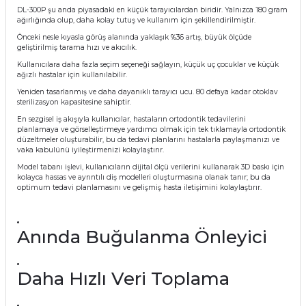
DL-300P şu anda piyasadaki en küçük tarayıcılardan biridir. Yalnızca 180 gram
itleri
Setler
Periodontoloji
ağırlığında olup, daha kolay tutuş ve kullanım için şekillendirilmiştir.
Önceki nesle kıyasla görüş alanında yaklaşık %36 artış, büyük ölçüde
geliştirilmiş tarama hızı ve akıcılık.
arçalar
kilinik
Restoratif El Aletleri
Kullanıcılara daha fazla seçim seçeneği sağlayın, küçük uç çocuklar ve küçük
ağızlı hastalar için kullanılabilir.
azları
alzemeleri
Yeniden tasarlanmış ve daha dayanıklı tarayıcı ucu. 80 defaya kadar otoklav
sterilizasyon kapasitesine sahiptir.
stemleri
nti
En sezgisel iş akışıyla kullanıcılar, hastaların ortodontik tedavilerini
planlamaya ve görselleştirmeye yardımcı olmak için tek tıklamayla ortodontik
düzeltmeler oluşturabilir, bu da tedavi planlarını hastalarla paylaşmanızı ve
tif
vaka kabulünü iyileştirmenizi kolaylaştırır.
Model tabanı işlevi, kullanıcıların dijital ölçü verilerini kullanarak 3D baskı için
kolayca hassas ve ayrıntılı diş modelleri oluşturmasına olanak tanır; bu da
rünler
alzemeler
optimum tedavi planlamasını ve gelişmiş hasta iletişimini kolaylaştırır.
ri
Anında Buğulanma Önleyici
ti
Daha Hızlı Veri Toplama