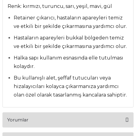
Renk: kırmızı, turuncu, sarı, yeşil, mavi, gül
itleri
Setler
Periodontoloji
Retainer çıkarıcı, hastaların apareyleri temiz
arçalar
kilinik
Restoratif El Aletleri
ve etkili bir şekilde çıkarmasına yardımcı olur.
azları
alzemeleri
Hastaların apareyleri bukkal bölgeden temiz
ve etkili bir şekilde çıkarmasına yardımcı olur.
stemleri
nti
Halka sapı kullanım esnasında elle tutulması
kolaydır.
tif
Bu kullanışlı alet, şeffaf tutucuları veya
rünler
alzemeler
hizalayıcıları kolayca çıkarmanıza yardımcı
olan özel olarak tasarlanmış kancalara sahiptir.
ri
ti
Yorumlar