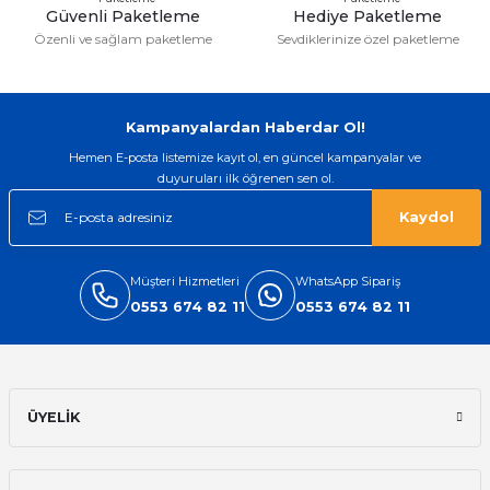
Güvenli Paketleme
Hediye Paketleme
Özenli ve sağlam paketleme
Sevdiklerinize özel paketleme
Gönder
Kampanyalardan Haberdar Ol!
Hemen E-posta listemize kayıt ol, en güncel kampanyalar ve
duyuruları ilk öğrenen sen ol.
Kaydol
Müşteri Hizmetleri
WhatsApp Sipariş
0553 674 82 11
0553 674 82 11
ÜYELİK