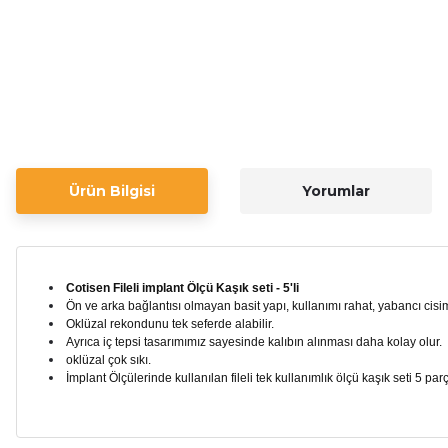
Ürün Bilgisi
Yorumlar
Cotisen Fileli implant Ölçü Kaşık seti - 5'li
Ön ve arka bağlantısı olmayan basit yapı, kullanımı rahat, yabancı cisim
Oklüzal rekondunu tek seferde alabilir.
Ayrıca iç tepsi tasarımımız sayesinde kalıbın alınması daha kolay olur.
oklüzal çok sıkı.
İmplant Ölçülerinde kullanılan fileli tek kullanımlık ölçü kaşık seti 5 p