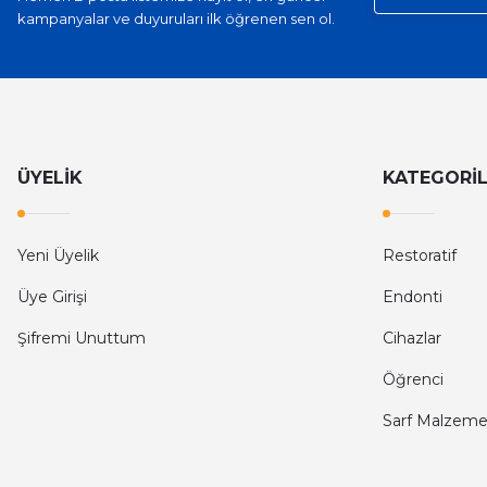
kampanyalar ve duyuruları ilk öğrenen sen ol.
ÜYELİK
KATEGORİ
Yeni Üyelik
Restoratif
Üye Girişi
Endonti
Şifremi Unuttum
Cihazlar
Öğrenci
Sarf Malzeme