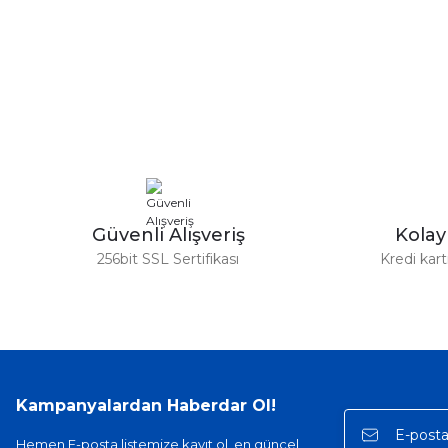
Bu ürünün fiyat bilgisi, resim, ürün açıklamalarında ve diğer ko
Görüş ve önerileriniz için teşekkür ederiz.
Ürün resmi kalitesiz, bozuk veya görüntülenemiyor.
Ürün açıklamasında eksik bilgiler bulunuyor.
Ürün bilgilerinde hatalar bulunuyor.
Ürün fiyatı diğer sitelerden daha pahalı.
Bu ürüne benzer farklı alternatifler olmalı.
Güvenli Alışveriş
Kola
256bit SSL Sertifikası
Kredi kar
Kampanyalardan Haberdar Ol!
Hemen E-posta listemize kayıt ol, en güncel