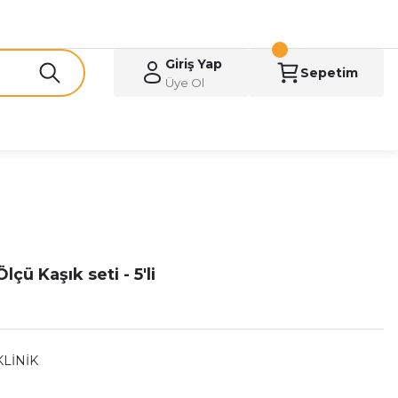
Giriş Yap
Sepetim
Üye Ol
lçü Kaşık seti - 5'li
KLİNİK