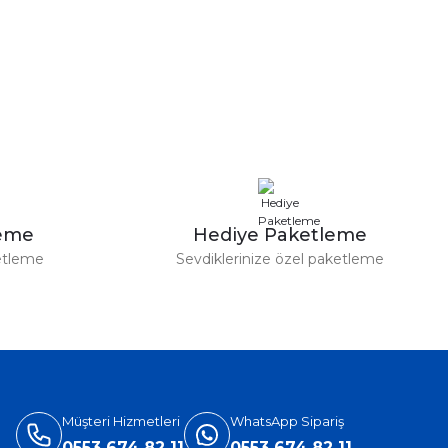
a iletebilirsiniz.
leme
Hediye Paketleme
etleme
Sevdiklerinize özel paketleme
Müşteri Hizmetleri
WhatsApp Sipariş
0553 674 82 11
0553 674 82 11