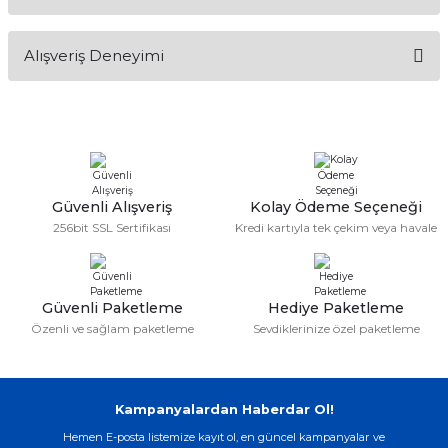
Soru Sor
if
Bu ürünün fiyat bilgisi, resim, ürün açıklamalarında ve diğer
Alışveriş Deneyimi
konularda yetersiz gördüğünüz noktaları öneri formunu
itleri
kullanarak tarafımıza iletebilirsiniz.
Görüş ve önerileriniz için teşekkür ederiz.
zemeleri
Sitemize ilk yorumu siz yapın!
Ürün resmi kalitesiz, bozuk veya görüntülenemiyor.
itleri
Ürün açıklamasında eksik bilgiler bulunuyor.
Deneyimini Paylaş
Ürün bilgilerinde hatalar bulunuyor.
Güvenli Alışveriş
Kolay Ödeme Seçeneği
hazları
256bit SSL Sertifikası
Kredi kartıyla tek çekim veya havale
Ürün fiyatı diğer sitelerden daha pahalı.
Bu ürüne benzer farklı alternatifler olmalı.
Güvenli Paketleme
Hediye Paketleme
Özenli ve sağlam paketleme
Sevdiklerinize özel paketleme
Gönder
Kampanyalardan Haberdar Ol!
Hemen E-posta listemize kayıt ol, en güncel kampanyalar ve