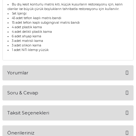
Bu diş kesit konturlu matris kiti, küçük kusurların restorasyonu için, kalın
itleri
Setler
Periodontoloji
olanlar ise büyük çürük boşlukların tahribatla restorasyonu için kullanılır.
Set İçeriği:
45 adet teflon kaplı matris bandı
arçalar
kilinik
Restoratif El Aletleri
15 adet teflon kaplı subgingival matris bandı
4 adet plastik kama
4 adet delikli plastik kama
6 adet ahşap kama
azları
alzemeleri
3 adet matrisli kama
3 adet silikon kama
1 adet NiTi klemp yüzük
stemleri
nti
tif
Yorumlar
rünler
alzemeler
Soru & Cevap
ri
Bu ürüne ilk yorumu siz yapın!
ti
Taksit Seçenekleri
Yorum Yaz
Ürün hakkında henüz soru sorulmamış.
Önerileriniz