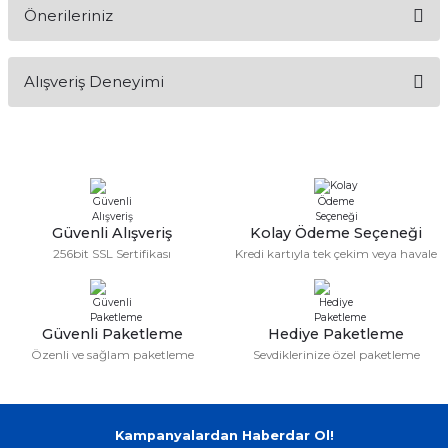
Önerileriniz
if
Soru Sor
itleri
Bu ürünün fiyat bilgisi, resim, ürün açıklamalarında ve diğer
Alışveriş Deneyimi
konularda yetersiz gördüğünüz noktaları öneri formunu
kullanarak tarafımıza iletebilirsiniz.
zemeleri
Görüş ve önerileriniz için teşekkür ederiz.
itleri
Sitemize ilk yorumu siz yapın!
Ürün resmi kalitesiz, bozuk veya görüntülenemiyor.
Ürün açıklamasında eksik bilgiler bulunuyor.
hazları
Deneyimini Paylaş
Ürün bilgilerinde hatalar bulunuyor.
Güvenli Alışveriş
Kolay Ödeme Seçeneği
256bit SSL Sertifikası
Kredi kartıyla tek çekim veya havale
Ürün fiyatı diğer sitelerden daha pahalı.
Bu ürüne benzer farklı alternatifler olmalı.
Güvenli Paketleme
Hediye Paketleme
Özenli ve sağlam paketleme
Sevdiklerinize özel paketleme
Gönder
Kampanyalardan Haberdar Ol!