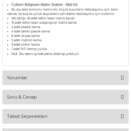
Cotisen Bölgesen Matrix Sistemi - Midi Kit
itleri
Setler
Periodontoloji
Bu diş kesit konturlu matris kiti, küçük kusurların restorasyonu için, kalın
olanlar ise büyük çürük boşlukların tahribatla restorasyonu için kullanılır.
Set İçeriği: 45 adet teflon kaplı matris bandı
arçalar
kilinik
Restoratif El Aletleri
15 adet teflon kaplı subgingival matris bandı
4 adet plastik kama
4 adet delikli plastik kama
azları
alzemeleri
6 adet ahşap kama
3 adet matrisli kama
3 adet silikon kama
1 adet NiTi klemp yüzük
stemleri
nti
Not: Bu setin içinde pens (klemp yoktur)
tif
Yorumlar
rünler
alzemeler
ri
Soru & Cevap
Bu ürüne ilk yorumu siz yapın!
ti
Taksit Seçenekleri
Yorum Yaz
Ürün hakkında henüz soru sorulmamış.