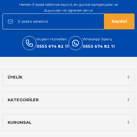
Hemen E-posta listemize kayıt ol, en güncel kampanyalar ve
duyuruları ilk öğrenen sen ol.
Kaydol
Müşteri Hizmetleri
WhatsApp Sipariş
0553 674 82 11
0553 674 82 11
ÜYELİK
KATEGORİLER
KURUMSAL