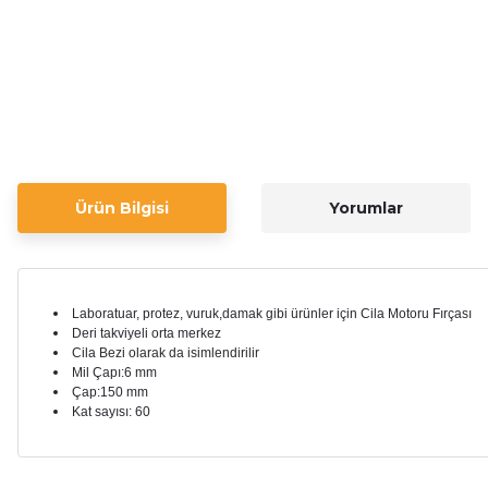
Ürün Bilgisi
Yorumlar
Laboratuar, protez, vuruk,damak gibi ürünler için Cila Motoru Fırçası
Deri takviyeli orta merkez
Cila Bezi olarak da isimlendirilir
Mil Çapı:6 mm
Çap:150 mm
Kat sayısı: 60