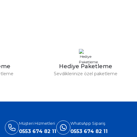
a iletebilirsiniz.
leme
Hediye Paketleme
etleme
Sevdiklerinize özel paketleme
Müşteri Hizmetleri
WhatsApp Sipariş
0553 674 82 11
0553 674 82 11