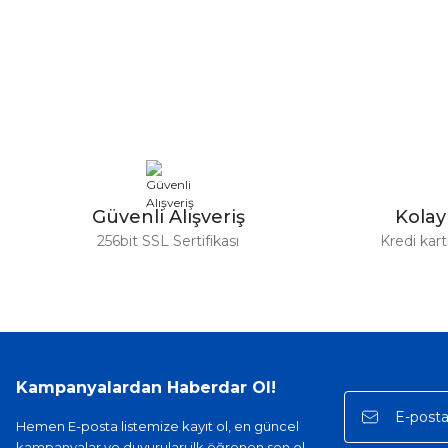
Bu ürünün fiyat bilgisi, resim, ürün açıklamalarında ve diğer ko
Görüş ve önerileriniz için teşekkür ederiz.
Ürün resmi kalitesiz, bozuk veya görüntülenemiyor.
Ürün açıklamasında eksik bilgiler bulunuyor.
Ürün bilgilerinde hatalar bulunuyor.
Ürün fiyatı diğer sitelerden daha pahalı.
Bu ürüne benzer farklı alternatifler olmalı.
Güvenli Alışveriş
Kola
256bit SSL Sertifikası
Kredi kar
Kampanyalardan Haberdar Ol!
Hemen E-posta listemize kayıt ol, en güncel
kampanyalar ve duyuruları ilk öğrenen sen ol.