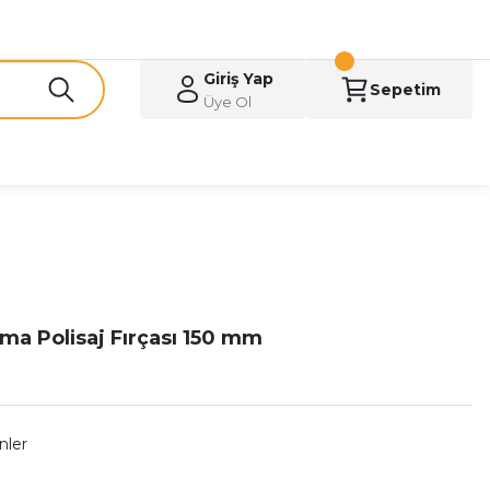
Giriş Yap
Sepetim
Üye Ol
tma Polisaj Fırçası 150 mm
nler