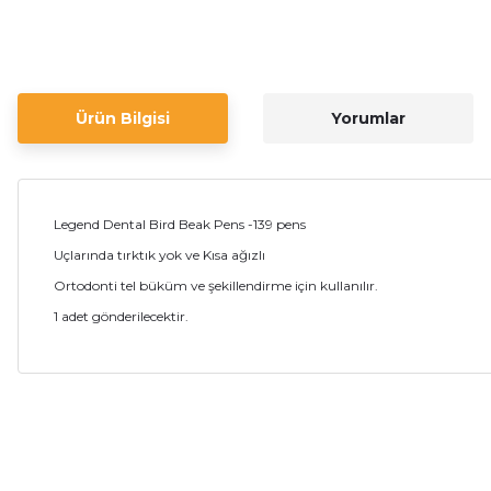
Ürün Bilgisi
Yorumlar
Legend Dental Bird Beak Pens -139 pens
Uçlarında tırktık yok ve Kısa ağızlı
Ortodonti tel büküm ve şekillendirme için kullanılır.
1 adet gönderilecektir.
Bu ürünün fiyat bilgisi, resim, ürün açıklamalarında ve diğer ko
Görüş ve önerileriniz için teşekkür ederiz.