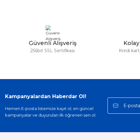
Ürün resmi kalitesiz, bozuk veya görüntülenemiyor.
Ürün açıklamasında eksik bilgiler bulunuyor.
Ürün bilgilerinde hatalar bulunuyor.
Ürün fiyatı diğer sitelerden daha pahalı.
Bu ürüne benzer farklı alternatifler olmalı.
Güvenli Alışveriş
Kola
256bit SSL Sertifikası
Kredi kar
Kampanyalardan Haberdar Ol!
Hemen E-posta listemize kayıt ol, en güncel
kampanyalar ve duyuruları ilk öğrenen sen ol.