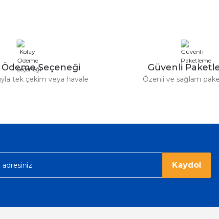
Deneyimini Paylaş
Yorum Yaz
Soru Sor
y Ödeme Seçeneği
Güvenli Paket
tıyla tek çekim veya havale
Özenli ve sağlam pak
Gönder
Kaydol