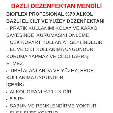
BAZLI DEZENFEKTAN MENDİLİ
itleri
Setler
Periodontoloji
BİOFLEX PROFESIONAL %70 ALKOL
arçalar
kilinik
Restoratif El Aletleri
BAZLI EL,CİLT VE YÜZEY DEZENFEKTANI
PRATİK KULLANIMI KOLAY VE KAPAĞI
azları
alzemeleri
SAYESİNDE KURUMASINI ÖNLEME
ÇEK KOPART KULLAN AT ŞEKLİNDEDİR.
stemleri
nti
EL VE CİLT KULLANIMA UYGUNDUR
tif
KURUMA YAPMAZ VE CİLDİ TAHRİŞ
ETMEZ.
rünler
alzemeler
TIBBİ ALANLARDA VE YÜZEYLERDE
KULLANIMA UYGUNDUR.
ri
İÇERİK:
ALKOL ORANI %70 LİK DİR
ti
5.5 PH
SABUN VE RENKLENDİRME YOKTUR.
SLS& SLES YOKTUR