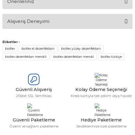
Önerileriniz
Soru Sor
Bu ürünün fiyat bilgisi, resim, ürün açıklamalarında ve diğer
Alışveriş Deneyimi
konularda yetersiz gördüğünüz noktaları öneri formunu
kullanarak tarafımıza iletebilirsiniz.
Görüş ve önerileriniz için teşekkür ederiz.
Etiketler :
Sitemize ilk yorumu siz yapın!
bioflex
bioflex el dezenfektanı
bioflex yüzey dezenfektanı
Ürün resmi kalitesiz, bozuk veya görüntülenemiyor.
bioflex dezenfektan mendili
bioflex dezenfektan mendil
bioflex türkiye
Ürün açıklamasında eksik bilgiler bulunuyor.
Deneyimini Paylaş
Ürün bilgilerinde hatalar bulunuyor.
Ürün fiyatı diğer sitelerden daha pahalı.
Bu ürüne benzer farklı alternatifler olmalı.
Güvenli Alışveriş
Kolay Ödeme Seçeneği
256bit SSL Sertifikası
Kredi kartıyla tek çekim veya havale
Güvenli Paketleme
Hediye Paketleme
Gönder
Özenli ve sağlam paketleme
Sevdiklerinize özel paketleme