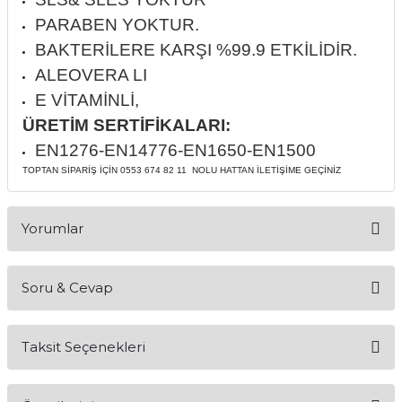
if
PARABEN YOKTUR.
BAKTERİLERE KARŞI %99.9 ETKİLİDİR.
itleri
ALEOVERA LI
E VİTAMİNLİ,
zemeleri
ÜRETİM SERTİFİKALARI:
itleri
EN1276-EN14776-EN1650-EN1500
TOPTAN SİPARİŞ İÇİN 0553 674 82 11 NOLU HATTAN İLETİŞİME GEÇİNİZ
hazları
Yorumlar
Soru & Cevap
Bu ürüne ilk yorumu siz yapın!
Taksit Seçenekleri
Yorum Yaz
Ürün hakkında henüz soru sorulmamış.