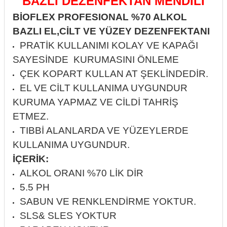
BAZLI DEZENFEKTAN MENDİLİ
itleri
Setler
Periodontoloji
BİOFLEX PROFESIONAL %70 ALKOL
BAZLI EL,CİLT VE YÜZEY DEZENFEKTANI
arçalar
kilinik
Restoratif El Aletleri
PRATİK KULLANIMI KOLAY VE KAPAĞI
SAYESİNDE KURUMASINI ÖNLEME
azları
alzemeleri
ÇEK KOPART KULLAN AT ŞEKLİNDEDİR.
stemleri
nti
EL VE CİLT KULLANIMA UYGUNDUR
KURUMA YAPMAZ VE CİLDİ TAHRİŞ
tif
ETMEZ.
TIBBİ ALANLARDA VE YÜZEYLERDE
rünler
alzemeler
KULLANIMA UYGUNDUR.
İÇERİK:
ri
ALKOL ORANI %70 LİK DİR
ti
5.5 PH
SABUN VE RENKLENDİRME YOKTUR.
SLS& SLES YOKTUR