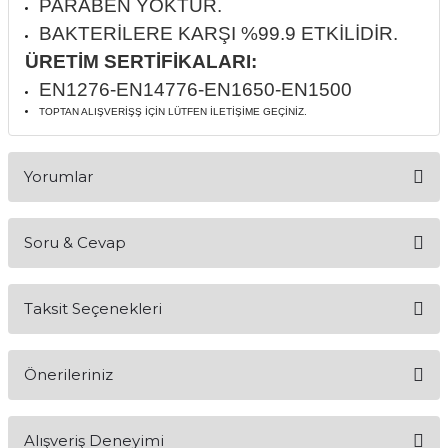
PARABEN YOKTUR.
if
BAKTERİLERE KARŞI %99.9 ETKİLİDİR.
ÜRETİM SERTİFİKALARI:
itleri
EN1276-EN14776-EN1650-EN1500
TOPTAN ALIŞVERİŞŞ İÇİN LÜTFEN İLETİŞİME GEÇİNİZ.
zemeleri
itleri
Yorumlar
hazları
Soru & Cevap
Bu ürüne ilk yorumu siz yapın!
Taksit Seçenekleri
Yorum Yaz
Ürün hakkında henüz soru sorulmamış.
Önerileriniz
Soru Sor
Bu ürünün fiyat bilgisi, resim, ürün açıklamalarında ve diğer
Alışveriş Deneyimi
konularda yetersiz gördüğünüz noktaları öneri formunu