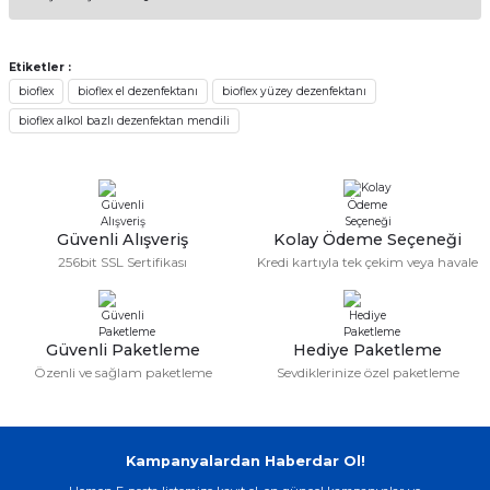
kullanarak tarafımıza iletebilirsiniz.
Görüş ve önerileriniz için teşekkür ederiz.
Etiketler :
Sitemize ilk yorumu siz yapın!
bioflex
bioflex el dezenfektanı
bioflex yüzey dezenfektanı
Ürün resmi kalitesiz, bozuk veya görüntülenemiyor.
bioflex alkol bazlı dezenfektan mendili
Ürün açıklamasında eksik bilgiler bulunuyor.
Deneyimini Paylaş
Ürün bilgilerinde hatalar bulunuyor.
Ürün fiyatı diğer sitelerden daha pahalı.
Bu ürüne benzer farklı alternatifler olmalı.
Güvenli Alışveriş
Kolay Ödeme Seçeneği
256bit SSL Sertifikası
Kredi kartıyla tek çekim veya havale
Güvenli Paketleme
Hediye Paketleme
Gönder
Özenli ve sağlam paketleme
Sevdiklerinize özel paketleme
Kampanyalardan Haberdar Ol!