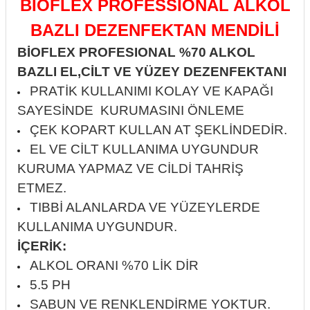
BİOFLEX PROFESSIONAL ALKOL
itleri
Setler
Periodontoloji
BAZLI DEZENFEKTAN MENDİLİ
arçalar
kilinik
BİOFLEX PROFESIONAL %70 ALKOL
Restoratif El Aletleri
BAZLI EL,CİLT VE YÜZEY DEZENFEKTANI
azları
alzemeleri
PRATİK KULLANIMI KOLAY VE KAPAĞI
SAYESİNDE KURUMASINI ÖNLEME
stemleri
nti
ÇEK KOPART KULLAN AT ŞEKLİNDEDİR.
EL VE CİLT KULLANIMA UYGUNDUR
tif
KURUMA YAPMAZ VE CİLDİ TAHRİŞ
rünler
alzemeler
ETMEZ.
TIBBİ ALANLARDA VE YÜZEYLERDE
ri
KULLANIMA UYGUNDUR.
İÇERİK:
ti
ALKOL ORANI %70 LİK DİR
5.5 PH
SABUN VE RENKLENDİRME YOKTUR.