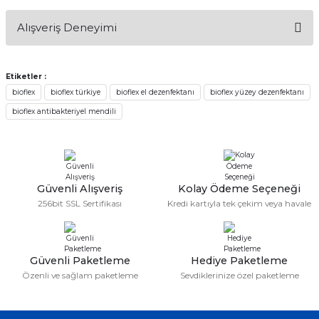
Bu ürünün fiyat bilgisi, resim, ürün açıklamalarında ve diğer
Alışveriş Deneyimi
konularda yetersiz gördüğünüz noktaları öneri formunu
kullanarak tarafımıza iletebilirsiniz.
Görüş ve önerileriniz için teşekkür ederiz.
Etiketler :
Sitemize ilk yorumu siz yapın!
bioflex
bioflex türkiye
bioflex el dezenfektanı
bioflex yüzey dezenfektanı
Ürün resmi kalitesiz, bozuk veya görüntülenemiyor.
bioflex antibakteriyel mendili
Ürün açıklamasında eksik bilgiler bulunuyor.
Deneyimini Paylaş
Ürün bilgilerinde hatalar bulunuyor.
Ürün fiyatı diğer sitelerden daha pahalı.
Bu ürüne benzer farklı alternatifler olmalı.
Güvenli Alışveriş
Kolay Ödeme Seçeneği
256bit SSL Sertifikası
Kredi kartıyla tek çekim veya havale
Güvenli Paketleme
Hediye Paketleme
Gönder
Özenli ve sağlam paketleme
Sevdiklerinize özel paketleme