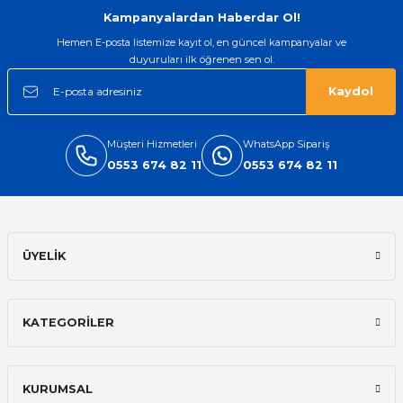
Kampanyalardan Haberdar Ol!
Hemen E-posta listemize kayıt ol, en güncel kampanyalar ve
duyuruları ilk öğrenen sen ol.
Kaydol
Müşteri Hizmetleri
WhatsApp Sipariş
0553 674 82 11
0553 674 82 11
ÜYELİK
KATEGORİLER
KURUMSAL