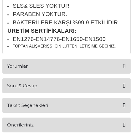
if
SLS& SLES YOKTUR
PARABEN YOKTUR.
itleri
BAKTERİLERE KARŞI %99.9 ETKİLİDİR.
ÜRETİM SERTİFİKALARI:
zemeleri
EN1276-EN14776-EN1650-EN1500
TOPTAN ALIŞVERİŞŞ İÇİN LÜTFEN İLETİŞİME GEÇİNİZ.
itleri
hazları
Yorumlar
Soru & Cevap
Bu ürüne ilk yorumu siz yapın!
Taksit Seçenekleri
Yorum Yaz
Ürün hakkında henüz soru sorulmamış.
Önerileriniz
Soru Sor