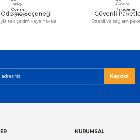
y Ödeme Seçeneği
Güvenli Paket
tıyla tek çekim veya havale
Özenli ve sağlam pak
Gönder
Kaydol
LER
KURUMSAL