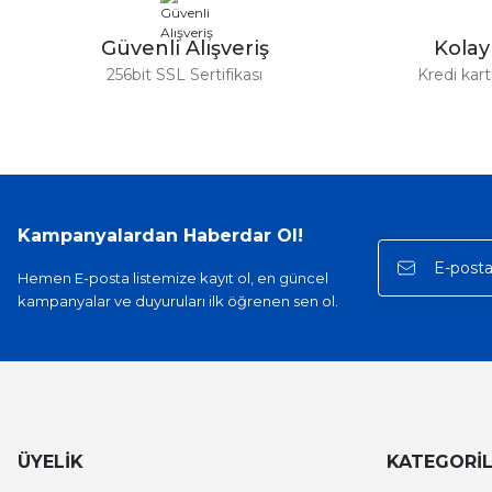
Bu ürüne benzer farklı alternatifler olmalı.
Güvenli Alışveriş
Kola
256bit SSL Sertifikası
Kredi kar
Kampanyalardan Haberdar Ol!
Hemen E-posta listemize kayıt ol, en güncel
kampanyalar ve duyuruları ilk öğrenen sen ol.
ÜYELİK
KATEGORİ