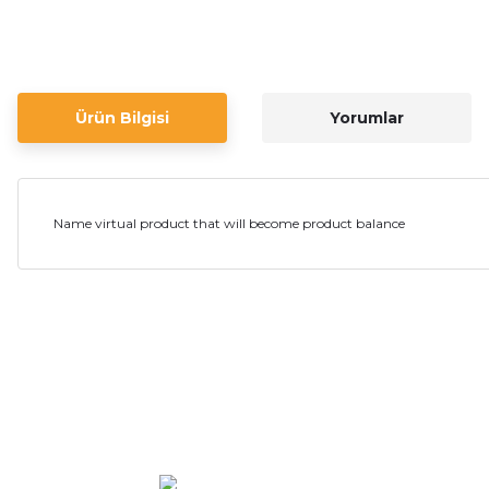
Ürün Bilgisi
Yorumlar
Name virtual product that will become product balance
Bu ürünün fiyat bilgisi, resim, ürün açıklamalarında ve diğer ko
Görüş ve önerileriniz için teşekkür ederiz.
Ürün resmi kalitesiz, bozuk veya görüntülenemiyor.
Ürün açıklamasında eksik bilgiler bulunuyor.
Ürün bilgilerinde hatalar bulunuyor.
Ürün fiyatı diğer sitelerden daha pahalı.