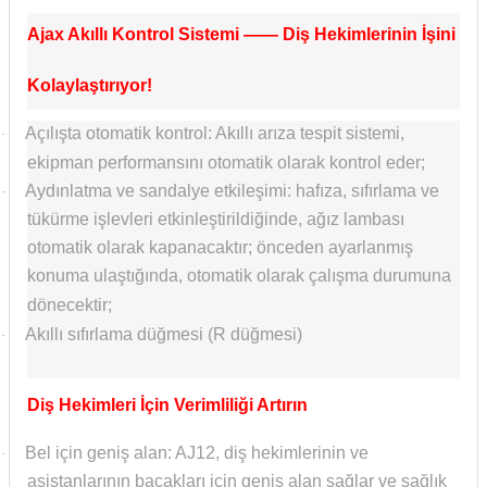
if
Ajax Akıllı Kontrol Sistemi —— Diş Hekimlerinin İşini
itleri
Kolaylaştırıyor!
zemeleri
Açılışta otomatik kontrol: Akıllı arıza tespit sistemi,
·
ekipman performansını otomatik olarak kontrol eder;
itleri
Aydınlatma ve sandalye etkileşimi: hafıza, sıfırlama ve
·
tükürme işlevleri etkinleştirildiğinde, ağız lambası
hazları
otomatik olarak kapanacaktır; önceden ayarlanmış
konuma ulaştığında, otomatik olarak çalışma durumuna
dönecektir;
Akıllı sıfırlama düğmesi (R düğmesi)
·
Diş Hekimleri İçin Verimliliği Artırın
Bel için geniş alan: AJ12, diş hekimlerinin ve
·
asistanlarının bacakları için geniş alan sağlar ve sağlık