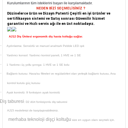
Kurulumlarının tüm isteklerini başarı ile karşılamaktadır.
itleri
Setler
Periodontoloji
NEDEN BİZİ SEÇMELİSİNİZ ?
Düzinelerce ürün ve Dizayn Patenti Çeşitli en iyi ürünler ve
sertifikasyon sistemi ve Satış sonrası Güvenilir hizmet
arçalar
kilinik
Restoratif El Aletleri
garantisi ve Hızlı servis ağı ile en üst noktadayız.
azları
alzemeleri
AJ12 Diş Ünitesi ergonomik diş hasta koltuğu sağlar.
·
Aydınlatma: Sensörlü ve manuel anahtarlı Pebble LED ışık
stemleri
nti
·
Yardımcı konsol: Yardımcı kontrol paneli, 1 HVE ve 1 SE
tif
·
1 Yardımcı üç yollu şırınga: 1 HVE ve 1 SE kolu
·
Bağlantı kutusu: Hava/su filtreleri ve regülatörleri olan yerleşik bağlantı kutusu, Ana
rünler
alzemeler
kontrol kutulu güç kutusu
ri
·
Ayak kontrolü: 9 fonksiyon ayak kontrolü
Diş taburesi
·
: D2 dört fonksiyonlu diş taburesi
ti
AJ15 modelimizi de karşılaştırabilirsiniz.
merhaba teknoloji dişçi koltuğu
size en uygun olanı seçmek için.