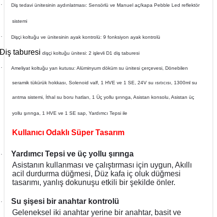
·
Diş tedavi ünitesinin aydınlatması: Sensörlü ve Manuel aç/kapa Pebble Led reflektör
if
sistemi
itleri
·
Dişçi koltuğu ve ünitesinin ayak kontrolü: 9 fonksiyon ayak kontrolü
Diş taburesi
·
dişçi koltuğu ünitesi: 2 işlevli D1 diş taburesi
zemeleri
·
Ameliyat koltuğu yan kutusu: Alüminyum döküm su ünitesi çerçevesi, Dönebilen
itleri
seramik tükürük hokkası, Solenoid valf, 1 HVE ve 1 SE, 24V su ısıtıcısı, 1300ml su
arıtma sistemi, İthal su boru hatları, 1 Üç yollu şırınga, Asistan konsolu, Asistan üç
hazları
yollu şırınga, 1 HVE ve 1 SE sap, Yardımcı Tepsi ile
Kullanıcı Odaklı Süper Tasarım
Yardımcı Tepsi ve üç yollu şırınga
·
Asistanın kullanması ve çalıştırması için uygun, Akıllı
acil durdurma düğmesi, Düz kafa iç oluk düğmesi
tasarımı, yanlış dokunuşu etkili bir şekilde önler.
Su şişesi bir anahtar kontrolü
·
Geleneksel iki anahtar yerine bir anahtar, basit ve