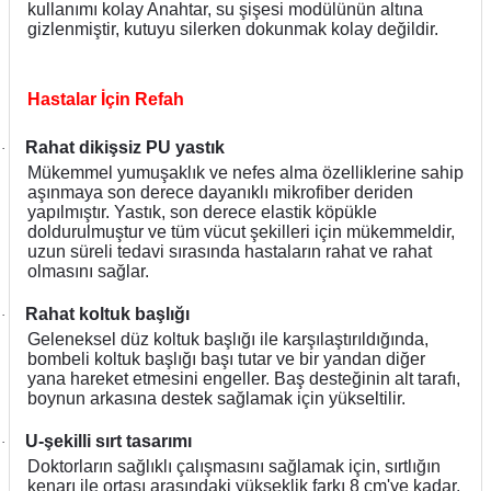
kullanımı kolay Anahtar, su şişesi modülünün altına
gizlenmiştir, kutuyu silerken dokunmak kolay değildir.
Hastalar İçin Refah
Rahat dikişsiz PU yastık
·
Mükemmel yumuşaklık ve nefes alma özelliklerine sahip
aşınmaya son derece dayanıklı mikrofiber deriden
yapılmıştır. Yastık, son derece elastik köpükle
doldurulmuştur ve tüm vücut şekilleri için mükemmeldir,
uzun süreli tedavi sırasında hastaların rahat ve rahat
olmasını sağlar.
Rahat koltuk başlığı
·
Geleneksel düz koltuk başlığı ile karşılaştırıldığında,
bombeli koltuk başlığı başı tutar ve bir yandan diğer
yana hareket etmesini engeller. Baş desteğinin alt tarafı,
boynun arkasına destek sağlamak için yükseltilir.
U-şekilli sırt tasarımı
·
Doktorların sağlıklı çalışmasını sağlamak için, sırtlığın
kenarı ile ortası arasındaki yükseklik farkı 8 cm'ye kadar,