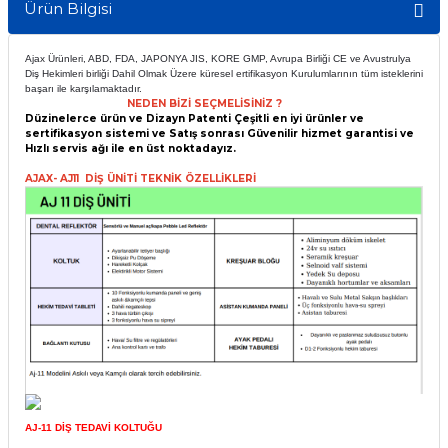
Ürün Bilgisi
itleri
Setler
Periodontoloji
Ajax Ürünleri, ABD, FDA, JAPONYA JIS, KORE GMP, Avrupa Birliği CE ve Avustrulya
arçalar
kilinik
Restoratif El Aletleri
Diş Hekimleri birliği Dahil Olmak Üzere küresel ertifikasyon Kurulumlarının tüm isteklerini
başarı ile karşılamaktadır.
NEDEN BİZİ SEÇMELİSİNİZ ?
Düzinelerce ürün ve Dizayn Patenti Çeşitli en iyi ürünler ve
azları
alzemeleri
sertifikasyon sistemi ve Satış sonrası Güvenilir hizmet garantisi ve
Hızlı servis ağı ile en üst noktadayız.
stemleri
nti
AJAX- AJ11 DİŞ ÜNİTİ TEKNİK ÖZELLİKLERİ
tif
rünler
alzemeler
ri
ti
AJ-11 DİŞ TEDAVİ KOLTUĞU