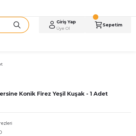
Giriş Yap
Sepetim
Üye Ol
et
ersine Konik Firez Yeşil Kuşak - 1 Adet
rezleri
D