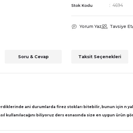
4694
Stok Kodu
Yorum Yaz
Tavsiye Et
Soru & Cevap
Taksit Seçenekleri
iklerinde ani durumlarda firez stokları bitebilir, bunun için n yak
asıl kullanılacağını biliyoruz ders esnasında size en uygun ürün g