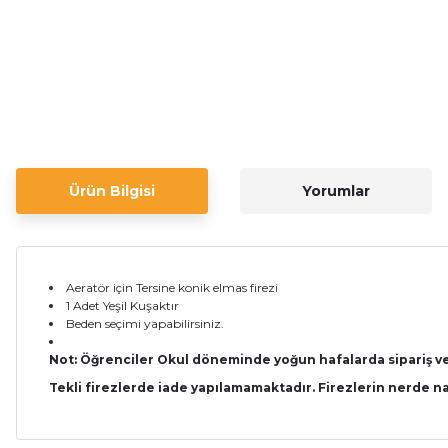
Ürün Bilgisi
Yorumlar
Aeratör için Tersine konik elmas firezi
1 Adet Yeşil Kuşaktır
Beden seçimi yapabilirsiniz.
Not: Öğrenciler Okul döneminde yoğun hafalarda sipariş verd
Tekli firezlerde iade yapılamamaktadır. Firezlerin nerde n