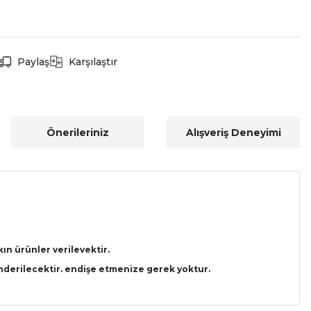
Paylaş
Karşılaştır
Önerileriniz
Alışveriş Deneyimi
ın ürünler verilevektir.
önderilecektir. endişe etmenize gerek yoktur.