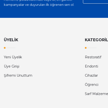
kampanyalar ve duyuruları ilk öğrenen sen ol.
ÜYELİK
KATEGORİ
Yeni Üyelik
Restoratif
Üye Girişi
Endonti
Şifremi Unuttum
Cihazlar
Öğrenci
Sarf Malzeme