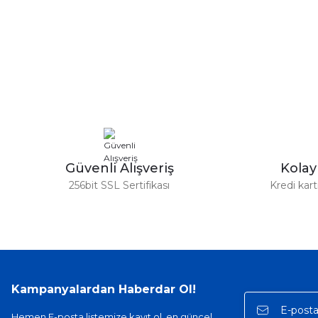
Bu ürünün fiyat bilgisi, resim, ürün açıklamalarında ve diğer ko
Görüş ve önerileriniz için teşekkür ederiz.
Ürün resmi kalitesiz, bozuk veya görüntülenemiyor.
Ürün açıklamasında eksik bilgiler bulunuyor.
Ürün bilgilerinde hatalar bulunuyor.
Ürün fiyatı diğer sitelerden daha pahalı.
Bu ürüne benzer farklı alternatifler olmalı.
Güvenli Alışveriş
Kola
256bit SSL Sertifikası
Kredi kar
Kampanyalardan Haberdar Ol!
Hemen E-posta listemize kayıt ol, en güncel