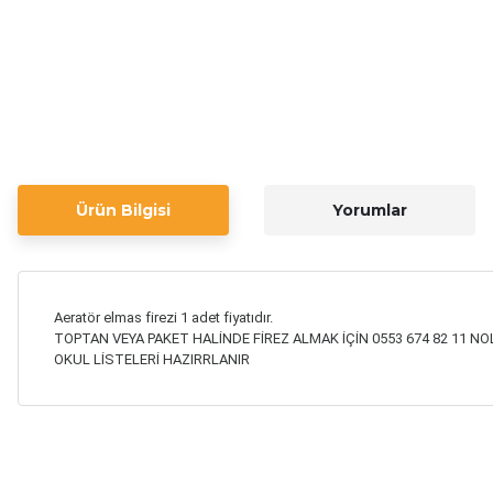
Ürün Bilgisi
Yorumlar
Aeratör elmas firezi 1 adet fiyatıdır.
TOPTAN VEYA PAKET HALİNDE FİREZ ALMAK İÇİN 0553 674 82 11 NO
OKUL LİSTELERİ HAZIRRLANIR
Bu ürünün fiyat bilgisi, resim, ürün açıklamalarında ve diğer ko
Görüş ve önerileriniz için teşekkür ederiz.