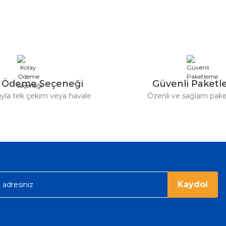
Deneyimini Paylaş
Yorum Yaz
Soru Sor
y Ödeme Seçeneği
Güvenli Paket
tıyla tek çekim veya havale
Özenli ve sağlam pak
Gönder
Kaydol