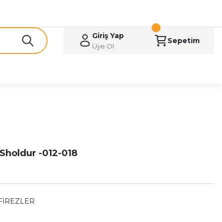
Giriş Yap
Sepetim
Üye Ol
 Sholdur -012-018
FİREZLER