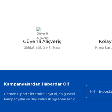
Ürün resmi kalitesiz, bozuk veya görüntülenemiyor.
Ürün açıklamasında eksik bilgiler bulunuyor.
Ürün bilgilerinde hatalar bulunuyor.
Ürün fiyatı diğer sitelerden daha pahalı.
Bu ürüne benzer farklı alternatifler olmalı.
Güvenli Alışveriş
Kola
256bit SSL Sertifikası
Kredi kar
Kampanyalardan Haberdar Ol!
Hemen E-posta listemize kayıt ol, en güncel
kampanyalar ve duyuruları ilk öğrenen sen ol.