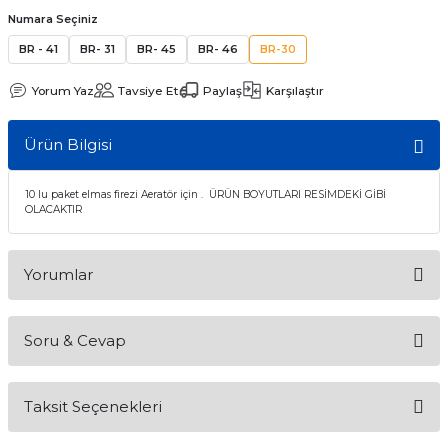
Numara Seçiniz
itleri
Setler
Periodontoloji
BR - 41
BR- 31
BR- 45
BR- 46
BR-30
arçalar
kilinik
Restoratif El Aletleri
Yorum Yaz
Tavsiye Et
Paylaş
Karşılaştır
azları
alzemeleri
Ürün Bilgisi
stemleri
nti
10 lu paket elmas firezi Aeratör için . ÜRÜN BOYUTLARI RESİMDEKİ GİBİ
OLACAKTIR
tif
rünler
alzemeler
Yorumlar
ri
Soru & Cevap
Bu ürüne ilk yorumu siz yapın!
ti
Taksit Seçenekleri
Yorum Yaz
Ürün hakkında henüz soru sorulmamış.