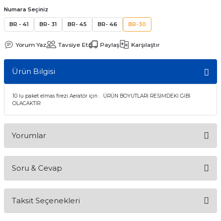
Numara Seçiniz
itleri
Setler
Periodontoloji
BR - 41
BR- 31
BR- 45
BR- 46
BR-30
arçalar
kilinik
Restoratif El Aletleri
Yorum Yaz
Tavsiye Et
Paylaş
Karşılaştır
azları
alzemeleri
Ürün Bilgisi
stemleri
nti
10 lu paket elmas firezi Aeratör için . ÜRÜN BOYUTLARI RESİMDEKİ GİBİ
OLACAKTIR
tif
rünler
alzemeler
Yorumlar
ri
Soru & Cevap
Bu ürüne ilk yorumu siz yapın!
ti
Taksit Seçenekleri
Yorum Yaz
Ürün hakkında henüz soru sorulmamış.