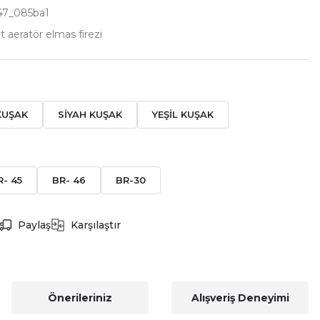
7_085ba1
t aeratör elmas firezi
KUŞAK
SİYAH KUŞAK
YEŞİL KUŞAK
R- 45
BR- 46
BR-30
Paylaş
Karşılaştır
Önerileriniz
Alışveriş Deneyimi