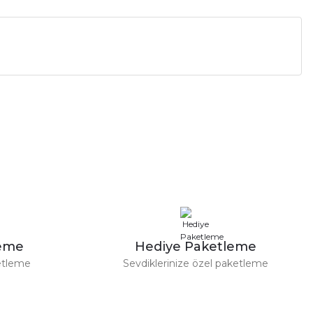
a iletebilirsiniz.
leme
Hediye Paketleme
etleme
Sevdiklerinize özel paketleme