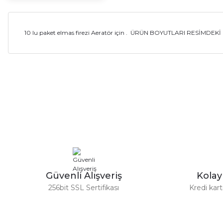
10 lu paket elmas firezi Aeratör için . ÜRÜN BOYUTLARI RESİMDEK
Bu ürünün fiyat bilgisi, resim, ürün açıklamalarında ve diğer ko
Görüş ve önerileriniz için teşekkür ederiz.
Ürün resmi kalitesiz, bozuk veya görüntülenemiyor.
Ürün açıklamasında eksik bilgiler bulunuyor.
Ürün bilgilerinde hatalar bulunuyor.
Ürün fiyatı diğer sitelerden daha pahalı.
Bu ürüne benzer farklı alternatifler olmalı.
Güvenli Alışveriş
Kola
256bit SSL Sertifikası
Kredi kar