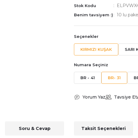
ELPVWX4
Stok Kodu
10 lu pake
Benim tavsiyem :)
Seçenekler
KIRMIZI KUŞAK
SARI 
Numara Seçiniz
BR - 41
BR- 31
B
Yorum Yaz
Tavsiye Et
Soru & Cevap
Taksit Seçenekleri