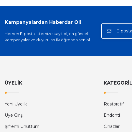
Kampanyalardan Haberdar Ol!
Hemen E-posta listemize kayıt ol, en güncel
kampanyalar ve duyuruları ilk öğrenen sen ol.
ÜYELİK
KATEGORİ
Yeni Üyelik
Restoratif
Üye Girişi
Endonti
Şifremi Unuttum
Cihazlar