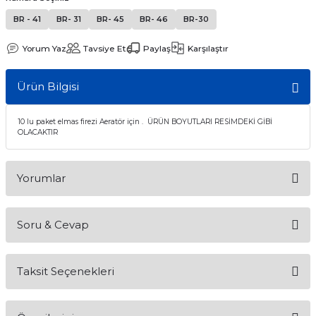
itleri
Setler
Periodontoloji
BR - 41
BR- 31
BR- 45
BR- 46
BR-30
Yorum Yaz
Tavsiye Et
Paylaş
Karşılaştır
arçalar
kilinik
Restoratif El Aletleri
Ürün Bilgisi
azları
alzemeleri
stemleri
nti
10 lu paket elmas firezi Aeratör için . ÜRÜN BOYUTLARI RESİMDEKİ GİBİ
OLACAKTIR
tif
Yorumlar
rünler
alzemeler
Soru & Cevap
ri
Bu ürüne ilk yorumu siz yapın!
ti
Taksit Seçenekleri
Yorum Yaz
Ürün hakkında henüz soru sorulmamış.