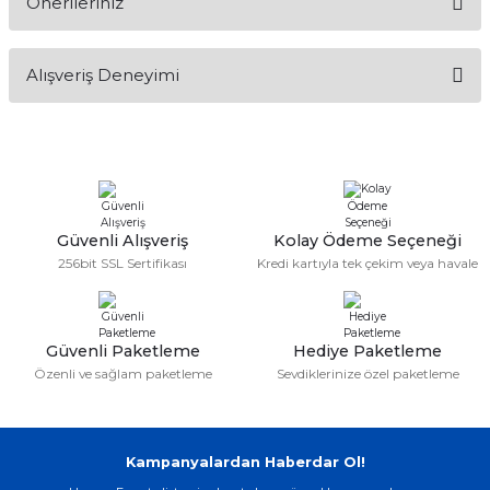
Önerileriniz
Soru Sor
if
Bu ürünün fiyat bilgisi, resim, ürün açıklamalarında ve diğer
itleri
Alışveriş Deneyimi
konularda yetersiz gördüğünüz noktaları öneri formunu
kullanarak tarafımıza iletebilirsiniz.
Görüş ve önerileriniz için teşekkür ederiz.
zemeleri
Sitemize ilk yorumu siz yapın!
Ürün resmi kalitesiz, bozuk veya görüntülenemiyor.
itleri
Ürün açıklamasında eksik bilgiler bulunuyor.
hazları
Deneyimini Paylaş
Ürün bilgilerinde hatalar bulunuyor.
Güvenli Alışveriş
Kolay Ödeme Seçeneği
256bit SSL Sertifikası
Kredi kartıyla tek çekim veya havale
Ürün fiyatı diğer sitelerden daha pahalı.
Bu ürüne benzer farklı alternatifler olmalı.
Güvenli Paketleme
Hediye Paketleme
Özenli ve sağlam paketleme
Sevdiklerinize özel paketleme
Gönder
Kampanyalardan Haberdar Ol!