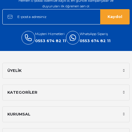
Hemen E-posta listemize kayıt ol, en güncel kampanyalar ve
duyuruları ilk öğrenen sen ol.
Kaydol
Müşteri Hizmetleri
WhatsApp Sipariş
0553 674 82 11
0553 674 82 11
ÜYELİK
KATEGORİLER
KURUMSAL