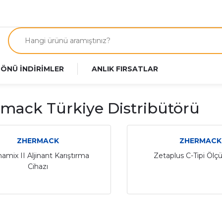
 ÖNÜ İNDİRİMLER
ANLIK FIRSATLAR
mack Türkiye Distribütörü
ZHERMACK
ZHERMACK
amix II Aljinant Karıştırma
Zetaplus C-Tipi Ölç
Cihazı