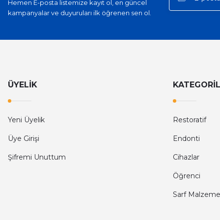
Hemen E-posta listemize kayıt ol, en güncel
kampanyalar ve duyuruları ilk öğrenen sen ol.
ÜYELİK
KATEGORİ
Yeni Üyelik
Restoratif
Üye Girişi
Endonti
Şifremi Unuttum
Cihazlar
Öğrenci
Sarf Malzeme