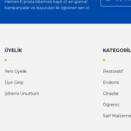
Hemen E-posta listemize kayıt ol, en güncel
kampanyalar ve duyuruları ilk öğrenen sen ol.
ÜYELİK
KATEGORİ
Yeni Üyelik
Restoratif
Üye Girişi
Endonti
Şifremi Unuttum
Cihazlar
Öğrenci
Sarf Malzeme