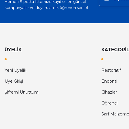
Hemen E-posta listemize kayıt ol, en güncel
kampanyalar ve duyuruları ilk öğrenen sen ol.
ÜYELİK
KATEGORİ
Yeni Üyelik
Restoratif
Üye Girişi
Endonti
Şifremi Unuttum
Cihazlar
Öğrenci
Sarf Malzeme