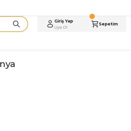
Giriş Yap
Sepetim
Üye Ol
anya