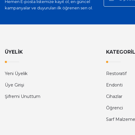
Hemen E-posta listemize kayıt ol, en güncel
kampanyalar ve duyuruları ilk öğrenen sen ol.
ÜYELİK
KATEGORİ
Yeni Üyelik
Restoratif
Üye Girişi
Endonti
Şifremi Unuttum
Cihazlar
Öğrenci
Sarf Malzeme