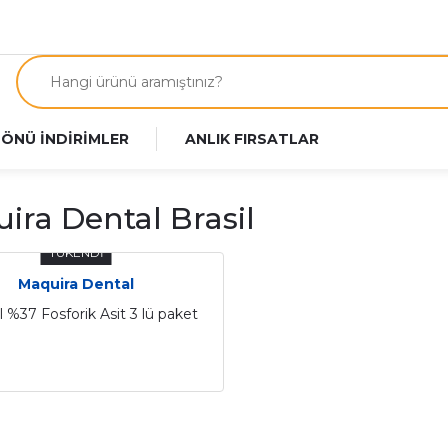
 ÖNÜ İNDİRİMLER
ANLIK FIRSATLAR
ira Dental Brasil
TÜKENDİ
Maquira Dental
el %37 Fosforik Asit 3 lü paket