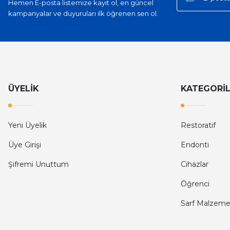
Hemen E-posta listemize kayıt ol, en güncel
kampanyalar ve duyuruları ilk öğrenen sen ol.
ÜYELİK
KATEGORİ
Yeni Üyelik
Restoratif
Üye Girişi
Endonti
Şifremi Unuttum
Cihazlar
Öğrenci
Sarf Malzeme