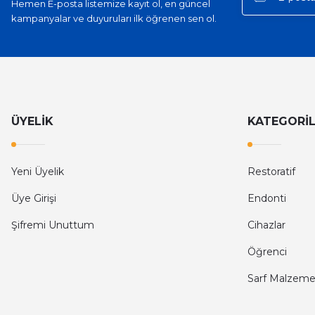
Hemen E-posta listemize kayıt ol, en güncel
kampanyalar ve duyuruları ilk öğrenen sen ol.
ÜYELİK
KATEGORİ
Yeni Üyelik
Restoratif
Üye Girişi
Endonti
Şifremi Unuttum
Cihazlar
Öğrenci
Sarf Malzeme