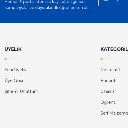
Hemen E-posta listemize kayıt ol, en güncel
kampanyalar ve duyuruları ilk öğrenen sen ol.
ÜYELİK
KATEGORİ
Yeni Üyelik
Restoratif
Üye Girişi
Endonti
Şifremi Unuttum
Cihazlar
Öğrenci
Sarf Malzeme