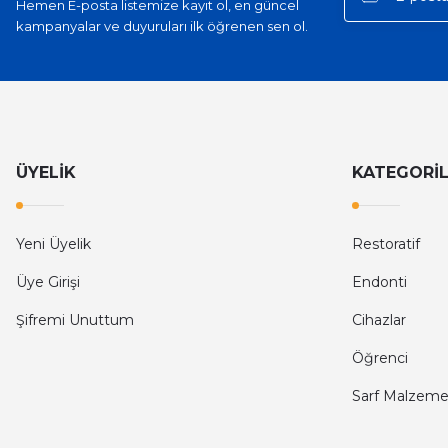
Hemen E-posta listemize kayıt ol, en güncel
kampanyalar ve duyuruları ilk öğrenen sen ol.
ÜYELİK
KATEGORİ
Yeni Üyelik
Restoratif
Üye Girişi
Endonti
Şifremi Unuttum
Cihazlar
Öğrenci
Sarf Malzeme