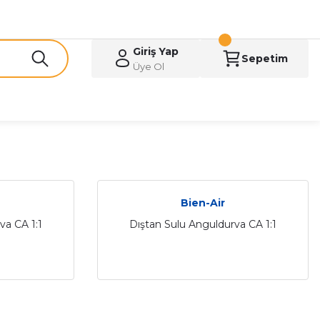
Giriş Yap
Sepetim
Üye Ol
Bien-Air
va CA 1:1
Dıştan Sulu Anguldurva CA 1:1