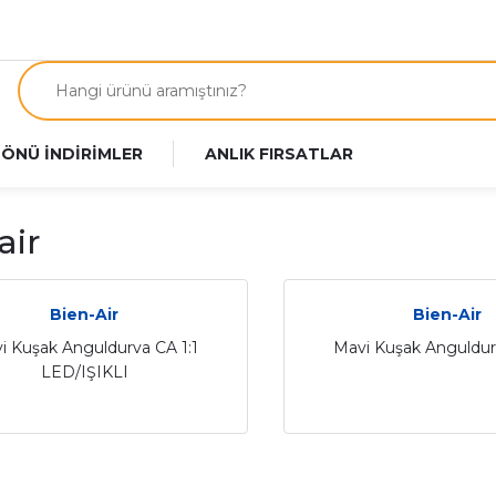
 ÖNÜ İNDİRİMLER
ANLIK FIRSATLAR
air
Bien-Air
Bien-Air
i Kuşak Anguldurva CA 1:1
Mavi Kuşak Anguldur
LED/IŞIKLI