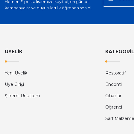
Hemen E-posta listemize kayıt ol, en güncel
kampanyalar ve duyuruları ilk öğrenen sen ol.
ÜYELİK
KATEGORİ
Yeni Üyelik
Restoratif
Üye Girişi
Endonti
Şifremi Unuttum
Cihazlar
Öğrenci
Sarf Malzeme