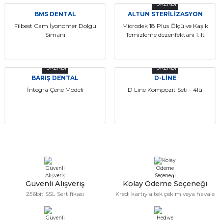
TÜKENDİ
itleri
Setler
Periodontoloji
BMS DENTAL
ALTUN STERİLİZASYON
Filbest Cam İyonomer Dolgu
Microdek 18 Plus Ölçü ve Kaşık
Simanı
Temizleme dezenfektanı 1. lt
arçalar
kilinik
Restoratif El Aletleri
azları
alzemeleri
TÜKENDİ
TÜKENDİ
BARIŞ DENTAL
D-LİNE
stemleri
nti
İntegra Çene Modeli
D Line Kompozit Seti - 4lü
tif
rünler
alzemeler
ri
ti
Güvenli Alışveriş
Kolay Ödeme Seçeneği
256bit SSL Sertifikası
Kredi kartıyla tek çekim veya havale