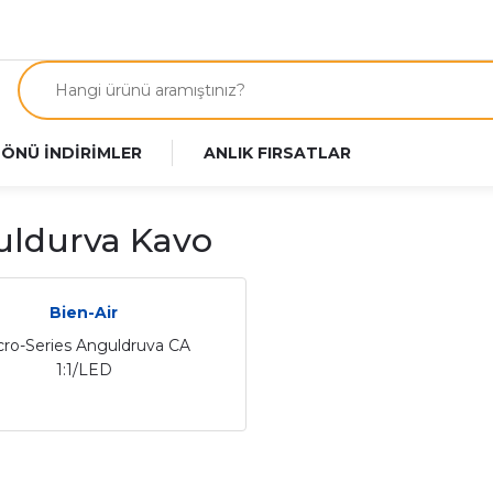
 ÖNÜ İNDİRİMLER
ANLIK FIRSATLAR
ldurva Kavo
Bien-Air
cro-Series Anguldruva CA
1:1/LED