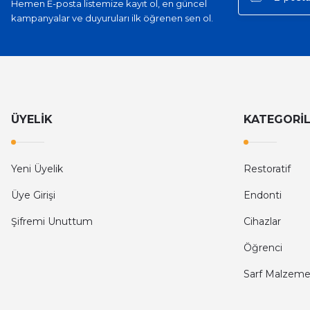
Hemen E-posta listemize kayıt ol, en güncel
kampanyalar ve duyuruları ilk öğrenen sen ol.
ÜYELİK
KATEGORİ
Yeni Üyelik
Restoratif
Üye Girişi
Endonti
Şifremi Unuttum
Cihazlar
Öğrenci
Sarf Malzeme