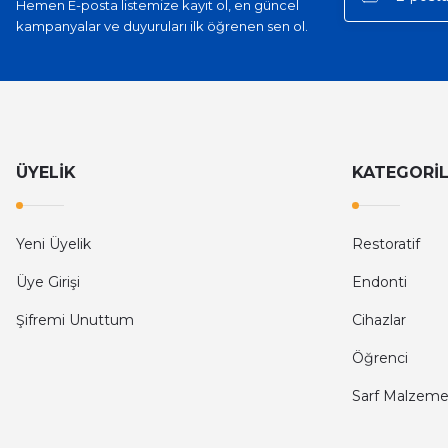
Hemen E-posta listemize kayıt ol, en güncel
kampanyalar ve duyuruları ilk öğrenen sen ol.
ÜYELİK
KATEGORİ
Yeni Üyelik
Restoratif
Üye Girişi
Endonti
Şifremi Unuttum
Cihazlar
Öğrenci
Sarf Malzeme