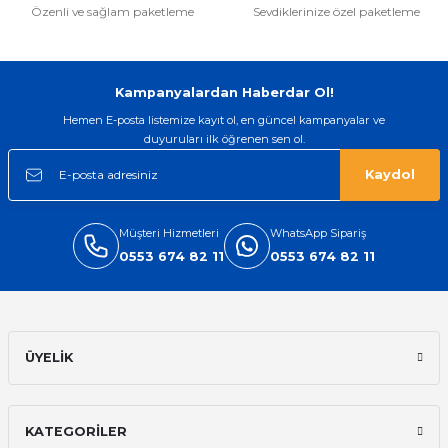
Özenli ve sağlam paketleme
Sevdiklerinize özel paketleme
if
itleri
Kampanyalardan Haberdar Ol!
zemeleri
Hemen E-posta listemize kayıt ol, en güncel kampanyalar ve
duyuruları ilk öğrenen sen ol.
itleri
Kaydol
hazları
Müşteri Hizmetleri
WhatsApp Sipariş
0553 674 82 11
0553 674 82 11
ÜYELİK
KATEGORİLER