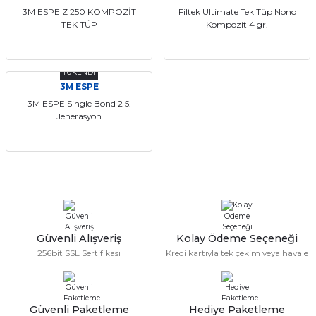
3M ESPE Z 250 KOMPOZİT
Filtek Ultimate Tek Tüp Nono
itleri
Setler
Periodontoloji
TEK TÜP
Kompozit 4 gr.
arçalar
kilinik
Restoratif El Aletleri
TÜKENDİ
azları
alzemeleri
3M ESPE
3M ESPE Single Bond 2 5.
Jenerasyon
stemleri
nti
tif
rünler
alzemeler
ri
Güvenli Alışveriş
Kolay Ödeme Seçeneği
256bit SSL Sertifikası
Kredi kartıyla tek çekim veya havale
ti
Güvenli Paketleme
Hediye Paketleme