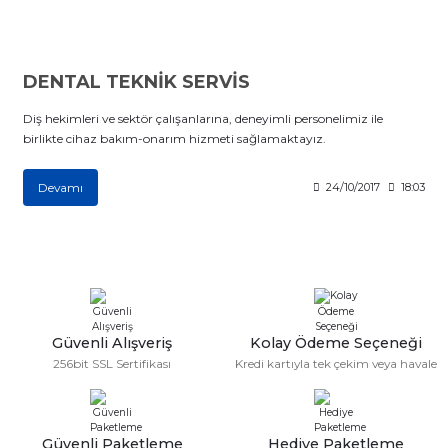
itleri
Setler
Periodontoloji
arçalar
kilinik
Restoratif El Aletleri
DENTAL TEKNİK SERVİS
Diş hekimleri ve sektör çalışanlarına, deneyimli personelimiz ile
azları
alzemeleri
birlikte cihaz bakım-onarım hizmeti sağlamaktayız.
stemleri
nti
Devamı
24/10/2017
18:03
tif
rünler
alzemeler
ri
Güvenli Alışveriş
Kolay Ödeme Seçeneği
256bit SSL Sertifikası
Kredi kartıyla tek çekim veya havale
ti
Güvenli Paketleme
Hediye Paketleme