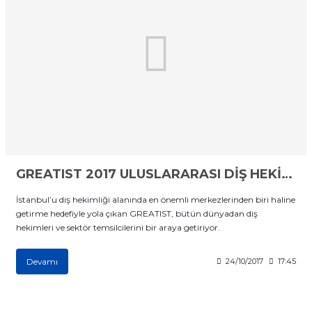
GREATIST 2017 ULUSLARARASI DİŞ HEKİMLİĞİ KONGRESİ
İstanbul’u diş hekimliği alanında en önemli merkezlerinden biri haline
getirme hedefiyle yola çıkan GREATIST, bütün dünyadan diş
hekimleri ve sektör temsilcilerini bir araya getiriyor.
Devamı
24/10/2017
17:45