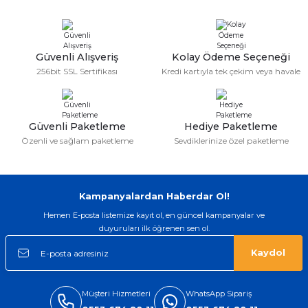
Güvenli Alışveriş
Kolay Ödeme Seçeneği
256bit SSL Sertifikası
Kredi kartıyla tek çekim veya havale
Güvenli Paketleme
Hediye Paketleme
Özenli ve sağlam paketleme
Sevdiklerinize özel paketleme
Kampanyalardan Haberdar Ol!
Hemen E-posta listemize kayıt ol, en güncel kampanyalar ve
duyuruları ilk öğrenen sen ol.
Kaydol
Müşteri Hizmetleri
WhatsApp Sipariş