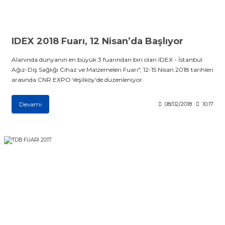
itleri
Setler
Periodontoloji
arçalar
kilinik
Restoratif El Aletleri
IDEX 2018 Fuarı, 12 Nisan’da Başlıyor
Alanında dünyanın en büyük 3 fuarından biri olan IDEX - İstanbul
azları
alzemeleri
Ağız-Diş Sağlığı Cihaz ve Malzemeleri Fuarı", 12-15 Nisan 2018 tarihleri
arasında CNR EXPO Yeşilköy'de düzenleniyor.
stemleri
nti
Devamı
08/02/2018
10:17
tif
rünler
alzemeler
ri
ti