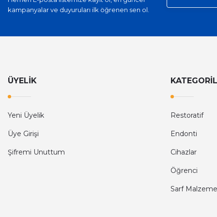
kampanyalar ve duyuruları ilk öğrenen sen ol.
ÜYELİK
KATEGORİ
Yeni Üyelik
Restoratif
Üye Girişi
Endonti
Şifremi Unuttum
Cihazlar
Öğrenci
Sarf Malzeme