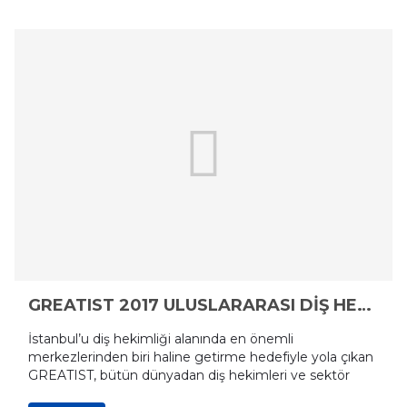
GREATIST 2017 ULUSLARARASI DİŞ HEKİMLİĞİ KONGRESİ
İstanbul’u diş hekimliği alanında en önemli
merkezlerinden biri haline getirme hedefiyle yola çıkan
GREATIST, bütün dünyadan diş hekimleri ve sektör
temsilcilerini bir araya getiriyor.