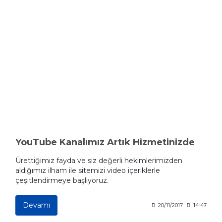
YouTube Kanalımız Artık Hizmetinizde
Ürettiğimiz fayda ve siz değerli hekimlerimizden
aldığımız ilham ile sitemizi video içeriklerle
çeşitlendirmeye başlıyoruz.
Devamı
20/11/2017
14:47