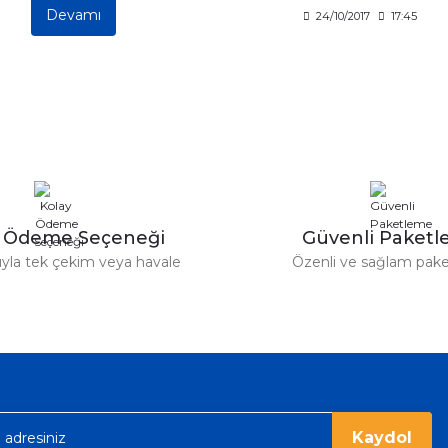
Devamı
24/10/2017
17:45
y Ödeme Seçeneği
Güvenli Paket
tıyla tek çekim veya havale
Özenli ve sağlam pak
Kaydol