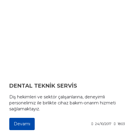
DENTAL TEKNİK SERVİS
Diş hekimleri ve sektör çalışanlarına, deneyimli
personelimiz ile birlikte cihaz bakım-onarım hizmeti
sağlamaktayız.
Devamı
24/10/2017
18:03