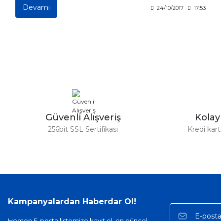
Devamı
24/10/2017
17:53
Güvenli Alışveriş
Kola
256bit SSL Sertifikası
Kredi kar
Kampanyalardan Haberdar Ol!
Hemen E-posta listemize kayıt ol, en güncel